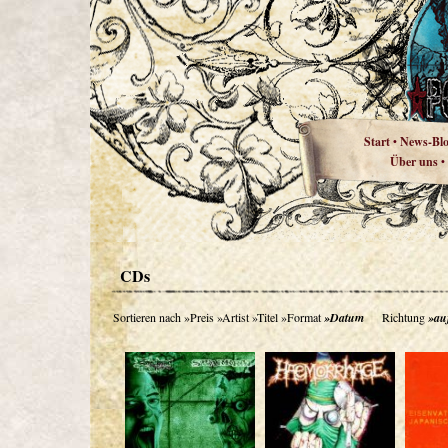
Start
News-Bl
•
Über uns
•
CDs
Sortieren nach
»Preis
»Artist
»Titel
»Format
»Datum
Richtung
»au