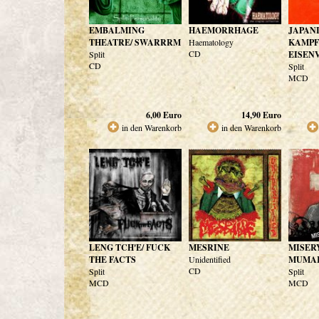
EMBALMING
HAEMORRHAGE
JAPAN
THEATRE/ SWARRRM
Haematology
KAMPF
CD
Split
EISEN
CD
Split
MCD
6,00
Euro
14,90
Euro
in den Warenkorb
in den Warenkorb
LENG TCH'E/ FUCK
MESRINE
MISER
THE FACTS
Unidentified
MUMA
CD
Split
Split
MCD
MCD