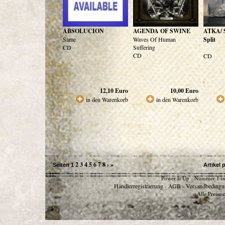
ABSOLUCION
AGENDA OF SWINE
ATKA/ 
Same
Waves Of Human
Split
CD
Suffering
CD
CD
12,10
Euro
10,00
Euro
in den Warenkorb
in den Warenkorb
2
3
4
5
6
7
8
›
»
Seiten
1
Artikel 
Power It Up - Nummer 1 in
Händlerregistrierung
AGB
Versandbedingu
-
-
Alle Preise 