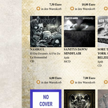
7,50
Euro
10,00
Euro
in den Warenkorb
in den Warenkorb
NASHGUL
SANITYS DAWN/
SORE 
El Dia Después Al Fin De
MINDFLAIR
YORK 
La Humanidad
Split
BELZE
CD
MCD
Split
CD
6,00
Euro
7,00
Euro
in den Warenkorb
in den Warenkorb