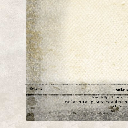
Seiten
1
Artikel 
Power It Up - Nummer 1 in
Händlerregistrierung
AGB
Versandbedingu
-
-
Alle Preise 