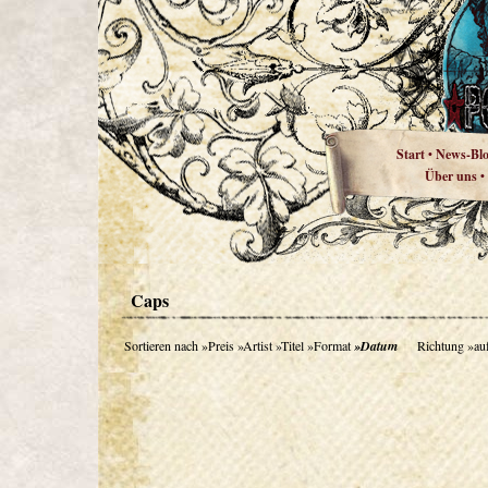
Start
News-Bl
•
Über uns
•
Caps
Sortieren nach
»Preis
»Artist
»Titel
»Format
»Datum
Richtung
»au