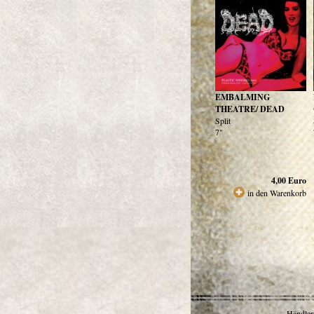
EMBALMING
THEATRE/ DEAD
Split
7"
4,00
Euro
in den Warenkorb
Händlerr