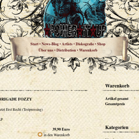
Start
News-Blog
Artists
Diskografie
Shop
•
•
•
•
Über uns
Distribution
Warenkorb
•
•
Warenkorb
BRIGADE FOZZY
Artikel gesamt
Gesamtpreis
etzt Erst Recht (Testpressing)
LP
Kategorien
39,90
Euro
in den Warenkorb