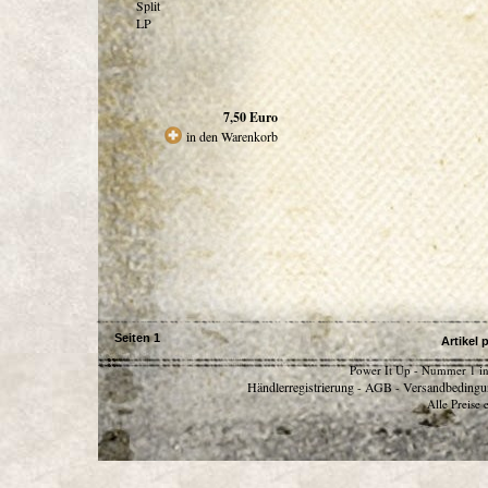
Split
LP
7,50
Euro
in den Warenkorb
Seiten
1
Artikel 
Power It Up - Nummer 1 in
Händlerregistrierung
AGB
Versandbedingu
-
-
Alle Preise 