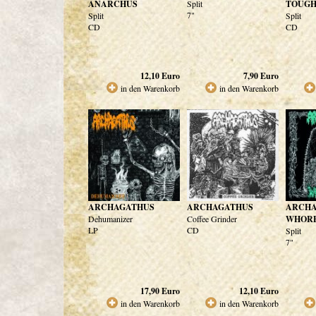
ANARCHUS
Split
TOUG
7"
Split
Split
CD
CD
12,10
Euro
7,90
Euro
in den Warenkorb
in den Warenkorb
ARCHAGATHUS
ARCHAGATHUS
ARCHA
Dehumanizer
Coffee Grinder
WHORE
LP
CD
Split
7"
17,90
Euro
12,10
Euro
in den Warenkorb
in den Warenkorb