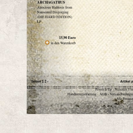
ARCHAGATHUS
Atrocious Halitosis from
Nauseated Disgorging
(DIE HARD EDITION)
LP
15,90
Euro
in den Warenkorb
2
›
Seiten
1
Artikel 
Power It Up - Nummer 1 in
Händlerregistrierung
AGB
Versandbedingu
-
-
Alle Preise 