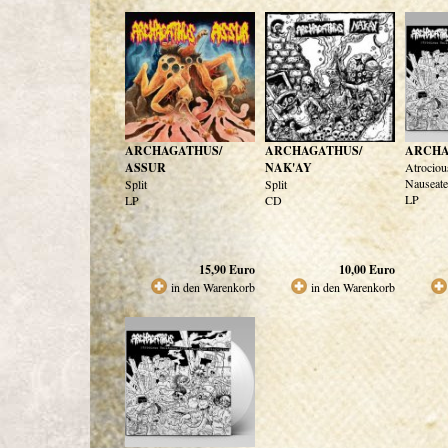
ARCHAGATHUS/
ARCHAGATHUS/
ARCHA
ASSUR
NAK'AY
Atrociou
Nauseate
Split
Split
LP
LP
CD
15,90
Euro
10,00
Euro
in den Warenkorb
in den Warenkorb