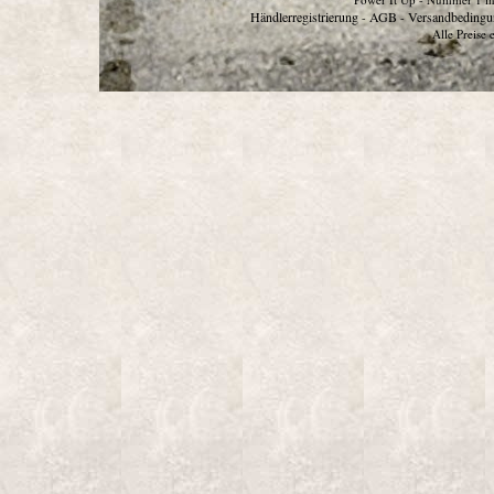
Händlerregistrierung
AGB
Versandbedingu
-
-
Alle Preise 