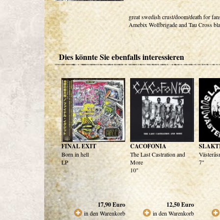
great swedish crust/doom/death for fan
Amebix Wolfbrigade and Tau Cross bla
Dies könnte Sie ebenfalls interessieren
FINAL EXIT
CACOFONIA
SLAKT
Born in hell
The Last Castration and
Västerås
LP
More
7"
10"
17,90
Euro
12,50
Euro
in den Warenkorb
in den Warenkorb