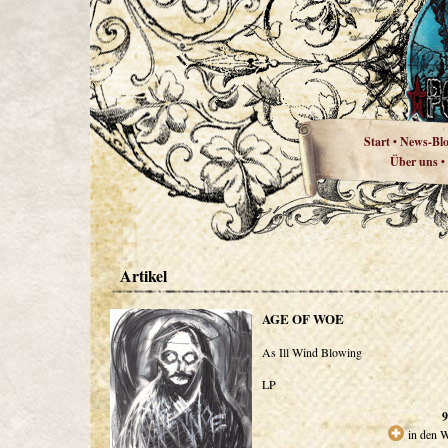
Start
News-Bl
•
Über uns
•
Artikel
AGE OF WOE
As Ill Wind Blowing
LP
9
in den 