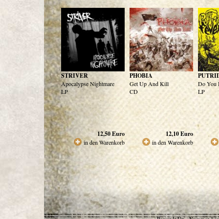
STRIVER
PHOBIA
PUTRI
Apocalypse Nightmare
Get Up And Kill
Do You 
LP
CD
LP
12,50
Euro
12,10
Euro
in den Warenkorb
in den Warenkorb
Power It Up - Nummer 1 in