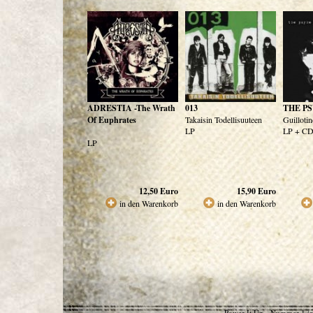
ADRESTIA -The Wrath
013
THE P
Of Euphrates
Takaisin Todellisuuteen
Guillotin
LP
LP + C
LP
12,50
Euro
15,90
Euro
in den Warenkorb
in den Warenkorb
Power It Up - Nummer 1 in