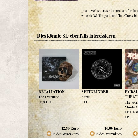
great swedish crust/doom/death for fan
Amebix Wolfbrigade and Tau Cross bla
Dies könnte Sie ebenfalls interessieren
RETALIATION
SHITGRINDER
EMBA
The Execution
Same
THEAT
Digi CD
CD
The Worl
Murder
EDITIO
LP
12,90
Euro
10,00
Euro
in den Warenkorb
in den Warenkorb