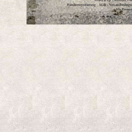
Händlerregistrierung
AGB
Versandbedingu
-
-
Alle Preise 