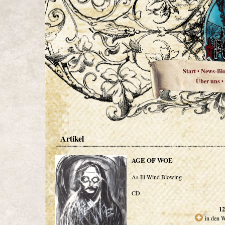
Start
News-Bl
•
Über uns
•
Artikel
AGE OF WOE
As Ill Wind Blowing
CD
12
in den 