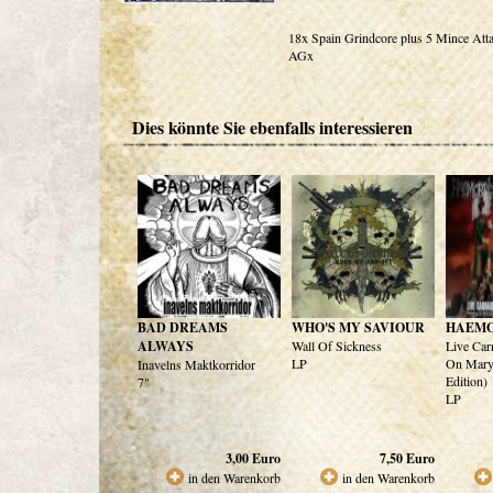
18x Spain Grindcore plus 5 Mince Att
AGx
Dies könnte Sie ebenfalls interessieren
BAD DREAMS
WHO'S MY SAVIOUR
HAEM
ALWAYS
Wall Of Sickness
Live Car
LP
On Mar
Inavelns Maktkorridor
Edition)
7"
LP
3,00
Euro
7,50
Euro
in den Warenkorb
in den Warenkorb