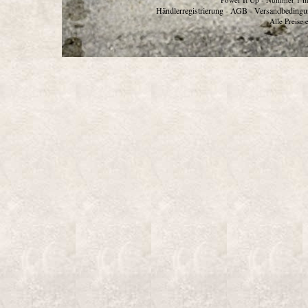
Händlerregistrierung
AGB
Versandbedingu
-
-
Alle Preise 