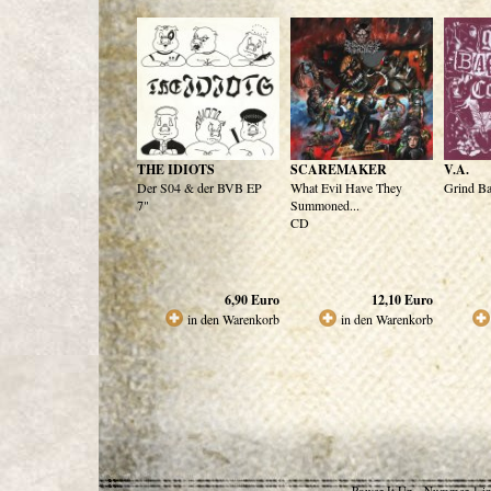
THE IDIOTS
SCAREMAKER
V.A.
Der S04 & der BVB EP
What Evil Have They
Grind Ba
7"
Summoned...
CD
6,90
Euro
12,10
Euro
in den Warenkorb
in den Warenkorb
Power It Up - Nummer 1 in