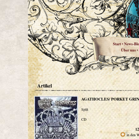
Start
News-Bl
•
Über uns
•
Artikel
AGATHOCLES/ PORKET GRI
Split
CD
12
in den 