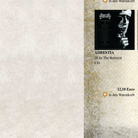
in den Warenkorb
ADRESTIA
III In The Betrayal
CD
12,10
Euro
in den Warenkorb