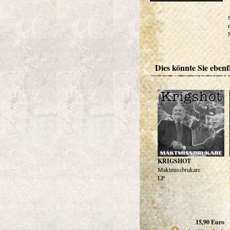
Dies könnte Sie ebenfa
KRIGSHOT
Maktmissbrukare
LP
15,90
Euro