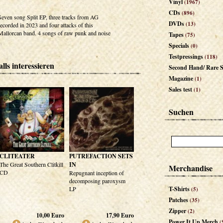
Vinyl
(1967)
CDs
(896)
Seven song Split EP, three tracks from AG
DVDs
(13)
recorded in 2023 and four attacks of this
Mallorcan band. 4 songs of raw punk and noise
Tapes
(75)
Specials
(0)
Testpressings
(118)
lls interessieren
Second Hand/ Rare S
Magazine
(1)
Sales test
(1)
Suchen
CLITEATER
PUTREFACTION SETS
The Great Southern Clitkill
IN
Merchandise
CD
Repugnant inception of
decomposing paroxysm
LP
T-Shirts
(5)
Patches
(35)
Zipper
(2)
10,00
Euro
17,90
Euro
Power It Up Merch
(