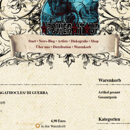
Start
News-Blog
Artists
Diskografie
Shop
•
•
•
•
Über uns
Distribution
Warenkorb
•
•
Warenkorb
AGATHOCLES/ III GUERRA
Artikel gesamt
Gesamtpreis
Split
7"
Kategorien
6,90
Euro
in den Warenkorb