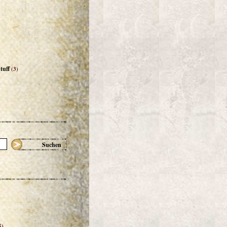
tuff
(3)
Suchen
5)