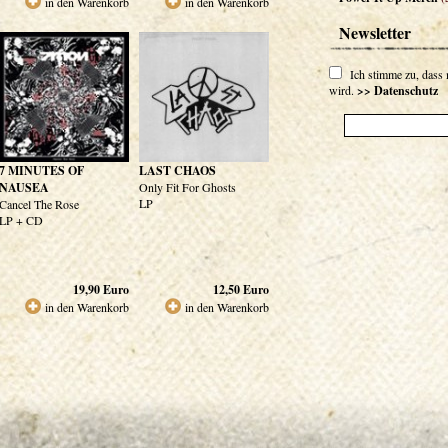
in den Warenkorb
in den Warenkorb
Newsletter
Ich stimme zu, dass
wird.
>> Datenschutz
7 MINUTES OF
LAST CHAOS
NAUSEA
Only Fit For Ghosts
LP
Cancel The Rose
LP + CD
19,90
Euro
12,50
Euro
in den Warenkorb
in den Warenkorb