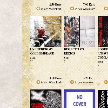
2,50
Euro
7,00
Euro
in den Warenkorb
in den Warenkorb
UNCURBED/ MY
DISSECT/ LOS
LOOKI
COLD EMBRACE
REZIOS
ANSWE
Split
Split
COMR
7"
7"
Split
7"
3,50
Euro
3,20
Euro
in den Warenkorb
in den Warenkorb