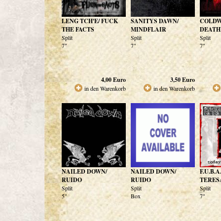
LENG TCH'E/ FUCK
SANITYS DAWN/
COLDW
THE FACTS
MINDFLAIR
DEATH
Split
Split
Split
7"
7"
7"
4,00
Euro
3,50
Euro
in den Warenkorb
in den Warenkorb
NAILED DOWN/
NAILED DOWN/
F.U.B.
RUIDO
RUIDO
TERES
Split
Split
Split
5"
Box
7"