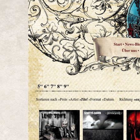
Start
News-Bl
•
Über uns
•
5" 6" 7" 8" 9"
Sortieren nach
»Preis
»Artist
»Titel
»Format
»Datum
Richtung
»au