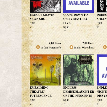
UNHOLY GRAVE/
COUNTDOWN TO
DODES
SEWN SHUT
OBLIVION/ THEY
SPRAN
Split
LIVE
Split
7"
7"
Split
7"
4,00
Euro
2,00
Euro
in den Warenkorb
in den Warenkorb
EMBALMING
ENDLESS
ENDLE
THEATRE/
DEMISE/SLAUGHT ER
NIGHT
PUTRESCENCE
OF THE INNOCENTS
DISSY
Split
Split
Split
7"
7"
7"