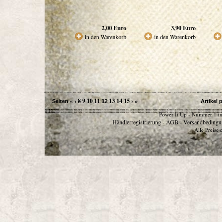
2,00
Euro
3,90
Euro
in den Warenkorb
in den Warenkorb
«
‹
8
9
10
11
13
14
15
›
»
Seiten
12
Artikel 
Power It Up - Nummer 1 in
Händlerregistrierung
AGB
Versandbedingu
-
-
Alle Preise 