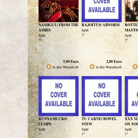
NASHGUL/ FROM THE
RAJOITUS/ ABNORM
ROTTE
ASHES
Split
MASTI
7"
Split
Split
7"
7"
5,00
Euro
2,00
Euro
in den Warenkorb
in den Warenkorb
RUNNAMUCKS/
TU CARNE/ BOWEL
XXX MA
LUMPS
STEW
ON YO
Split
Split
Split
7"
7"
7"